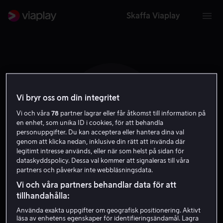
Skaffa Viaplay
Vi bryr oss om din integritet
G R
Vi och våra
78
partner lagrar eller får åtkomst till information på
en enhet, som unika ID i cookies, för att behandla
personuppgifter. Du kan acceptera eller hantera dina val
genom att klicka nedan, inklusive din rätt att invända där
legitimt intresse används, eller när som helst på sidan för
dataskyddspolicy. Dessa val kommer att signaleras till våra
partners och påverkar inte webbläsningsdata.
Ginger Rogers
Vi och våra partners behandlar data för att
tillhandahålla:
Skådespelare
Använda exakta uppgifter om geografisk positionering. Aktivt
läsa av enhetens egenskaper för identifieringsändamål. Lagra