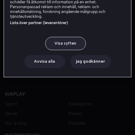
och/eller få åtkomst till information på en enhet.
Personanpassad reklam och innehåll, reklam- och
innehållsmätning, forskning angående målgrupp och
tjänsteutveckling.
Lista över partner (leverantörer)
Visa syften
Från 49 kr
Avvisa alla
Jag godkänner
VIAPLAY
Sport
Kategorier
Serier
Filmer
Hyr & köp
Kanaler