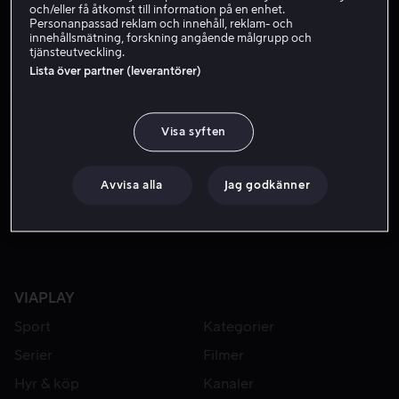
Regissör
och/eller få åtkomst till information på en enhet.
Personanpassad reklam och innehåll, reklam- och
innehållsmätning, forskning angående målgrupp och
tjänsteutveckling.
Lista över partner (leverantörer)
Visa syften
Avvisa alla
Jag godkänner
VIAPLAY
Sport
Kategorier
Serier
Filmer
Hyr & köp
Kanaler