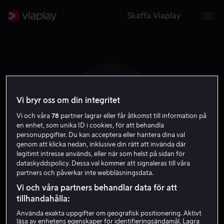
Skaffa Viaplay
Vi bryr oss om din integritet
G H H
Vi och våra
78
partner lagrar eller får åtkomst till information på
en enhet, som unika ID i cookies, för att behandla
personuppgifter. Du kan acceptera eller hantera dina val
genom att klicka nedan, inklusive din rätt att invända där
legitimt intresse används, eller när som helst på sidan för
dataskyddspolicy. Dessa val kommer att signaleras till våra
partners och påverkar inte webbläsningsdata.
Geri Henning
Vi och våra partners behandlar data för att
tillhandahålla:
Hopland
Använda exakta uppgifter om geografisk positionering. Aktivt
läsa av enhetens egenskaper för identifieringsändamål. Lagra