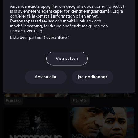
Använda exakta uppgifter om geografisk positionering. Aktivt
läsa av enhetens egenskaper för identifieringsändamål. Lagra
och/eller få åtkomst till information på en enhet.
Personanpassad reklam och innehåll, reklam- och
innehållsmätning, forskning angående målgrupp och
tjänsteutveckling.
Lista över partner (leverantörer)
Från 39 kr
Från 55 kr
Visa syften
Avvisa alla
Jag godkänner
Från 55 kr
Från 49 kr