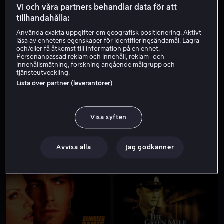
Vi och våra partners behandlar data för att
tillhandahålla:
Använda exakta uppgifter om geografisk positionering. Aktivt
läsa av enhetens egenskaper för identifieringsändamål. Lagra
och/eller få åtkomst till information på en enhet.
Personanpassad reklam och innehåll, reklam- och
innehållsmätning, forskning angående målgrupp och
tjänsteutveckling.
Lista över partner (leverantörer)
Från 49 kr
Från 59 kr
Visa syften
Avvisa alla
Jag godkänner
Från 49 kr
Från 49 kr