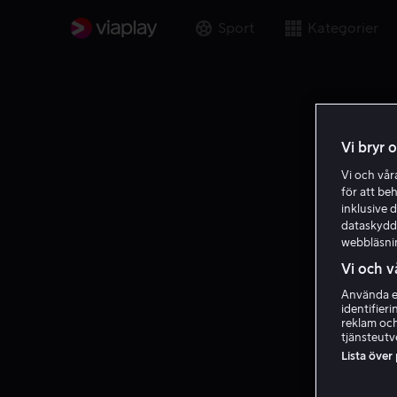
Sport
Kategorier
Vi bryr 
Vi och vå
för att be
inklusive d
dataskydds
webbläsni
Vi och v
Använda ex
identifier
reklam och
tjänsteutv
Lista över