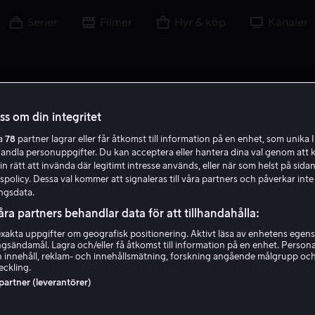
Serier
Filmer
Hyr & köp
Kanaler
oss om din integritet
ra
78
partner lagrar eller får åtkomst till information på en enhet, som unika I
G B
handla personuppgifter. Du kan acceptera eller hantera dina val genom att k
in rätt att invända där legitimt intresse används, eller när som helst på sidan
policy. Dessa val kommer att signaleras till våra partners och påverkar inte
ngsdata.
åra partners behandlar data för att tillhandahålla:
akta uppgifter om geografisk positionering. Aktivt läsa av enhetens egens
ingsändamål. Lagra och/eller få åtkomst till information på en enhet. Perso
Garry Bushell
 innehåll, reklam- och innehållsmätning, forskning angående målgrupp oc
eckling.
 partner (leverantörer)
Skådespelare