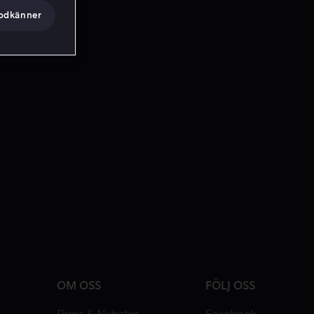
godkänner
OM OSS
FÖLJ OSS