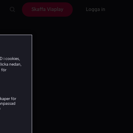
Skaffa Viaplay
Logga in
D i cookies,
licka nedan,
 för
kaper för
nanpassad
h