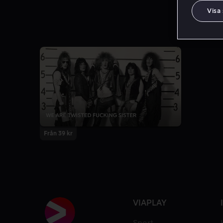
Visa
Från 39 kr
VIAPLAY