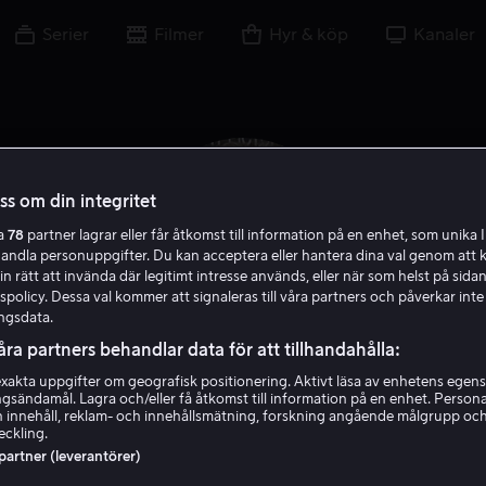
Serier
Filmer
Hyr & köp
Kanaler
oss om din integritet
ra
78
partner lagrar eller får åtkomst till information på en enhet, som unika I
handla personuppgifter. Du kan acceptera eller hantera dina val genom att k
in rätt att invända där legitimt intresse används, eller när som helst på sidan
policy. Dessa val kommer att signaleras till våra partners och påverkar inte
ngsdata.
åra partners behandlar data för att tillhandahålla:
akta uppgifter om geografisk positionering. Aktivt läsa av enhetens egens
Gabrielle Rose
ingsändamål. Lagra och/eller få åtkomst till information på en enhet. Perso
 innehåll, reklam- och innehållsmätning, forskning angående målgrupp oc
eckling.
Skådespelare
Gäst
 partner (leverantörer)