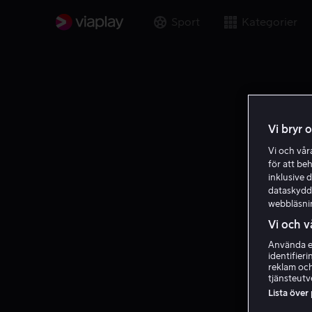
Sport
Kategorier
Vi bryr 
Vi och vå
för att be
inklusive d
dataskydds
webbläsni
Vi och v
Använda ex
identifier
reklam och
tjänsteutv
Lista över