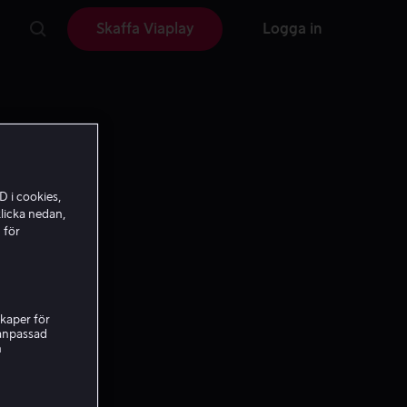
Skaffa Viaplay
Logga in
D i cookies,
licka nedan,
 för
kaper för
nanpassad
h