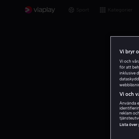
Sport
Kategorier
Vi bryr 
Vi och vå
för att be
inklusive d
dataskydds
webbläsni
Vi och v
Använda ex
identifier
reklam och
tjänsteutv
Lista över