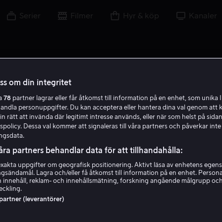
Serier
Filmer
Hyr & köp
Kanaler
oss om din integritet
ra
78
partner lagrar eller får åtkomst till information på en enhet, som unika I
handla personuppgifter. Du kan acceptera eller hantera dina val genom att k
in rätt att invända där legitimt intresse används, eller när som helst på sidan
policy. Dessa val kommer att signaleras till våra partners och påverkar inte
ngsdata.
åra partners behandlar data för att tillhandahålla:
akta uppgifter om geografisk positionering. Aktivt läsa av enhetens egens
ingsändamål. Lagra och/eller få åtkomst till information på en enhet. Perso
Fredric Lehne
 innehåll, reklam- och innehållsmätning, forskning angående målgrupp oc
eckling.
 partner (leverantörer)
Skådespelare
Gäst