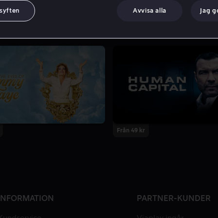
 syften
Avvisa alla
Jag 
Från 49 kr
INFORMATION
PARTNER-KUNDER