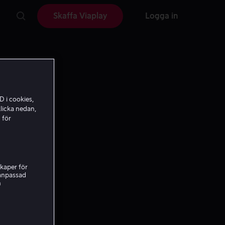
Skaffa Viaplay
Logga in
D i cookies,
licka nedan,
 för
kaper för
nanpassad
h