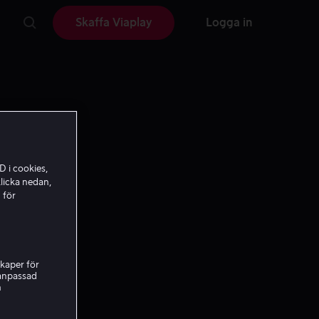
Skaffa Viaplay
Logga in
D i cookies,
licka nedan,
 för
kaper för
nanpassad
h