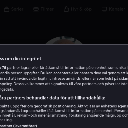
Serier
Filmer
Hyr & köp
Kanaler
oss om din integritet
ra
78
partner lagrar eller får åtkomst till information på en enhet, som unika I
handla personuppgifter. Du kan acceptera eller hantera dina val genom att k
in rätt att invända där legitimt intresse används, eller när som helst på sidan
policy. Dessa val kommer att signaleras till våra partners och påverkar inte
ngsdata.
åra partners behandlar data för att tillhandahålla:
Fred Melamed
akta uppgifter om geografisk positionering. Aktivt läsa av enhetens egens
ingsändamål. Lagra och/eller få åtkomst till information på en enhet. Perso
 innehåll, reklam- och innehållsmätning, forskning angående målgrupp oc
Röst
Skådespelare
Gäst
eckling.
 partner (leverantörer)