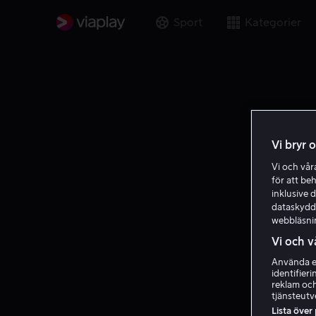
Sport
Kategorier
Vi bryr 
Vi och vå
för att be
inklusive d
dataskydds
webbläsni
Vi och v
Använda ex
identifier
reklam och
tjänsteutv
Lista över