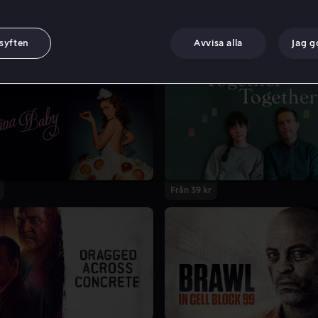
 syften
Avvisa alla
Jag 
Från 39 kr