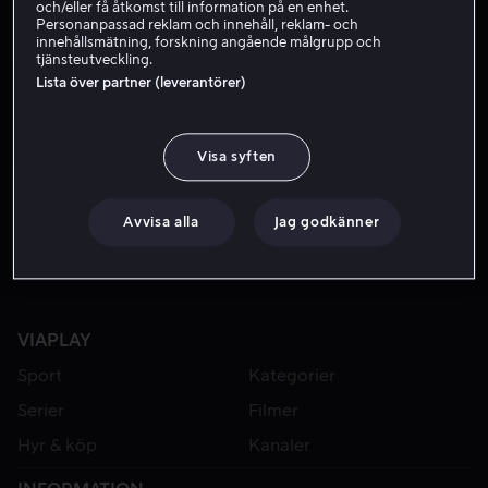
och/eller få åtkomst till information på en enhet.
Personanpassad reklam och innehåll, reklam- och
innehållsmätning, forskning angående målgrupp och
tjänsteutveckling.
Lista över partner (leverantörer)
Visa syften
Från 49 kr
Avvisa alla
Jag godkänner
VIAPLAY
Sport
Kategorier
Serier
Filmer
Hyr & köp
Kanaler