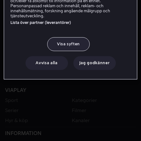
och/eller få åtkomst till information på en enhet.
Personanpassad reklam och innehåll, reklam- och
innehållsmätning, forskning angående målgrupp och
tjänsteutveckling.
Lista över partner (leverantörer)
Visa syften
Avvisa alla
Jag godkänner
VIAPLAY
Sport
Kategorier
Serier
Filmer
Hyr & köp
Kanaler
INFORMATION