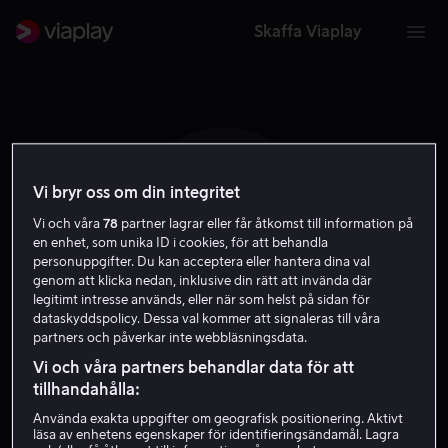
Skaffa Viaplay
Vi bryr oss om din integritet
F M
Vi och våra
78
partner lagrar eller får åtkomst till information på
en enhet, som unika ID i cookies, för att behandla
personuppgifter. Du kan acceptera eller hantera dina val
genom att klicka nedan, inklusive din rätt att invända där
legitimt intresse används, eller när som helst på sidan för
dataskyddspolicy. Dessa val kommer att signaleras till våra
partners och påverkar inte webbläsningsdata.
Filip Mayer
Vi och våra partners behandlar data för att
tillhandahålla:
Skådespelare
Använda exakta uppgifter om geografisk positionering. Aktivt
läsa av enhetens egenskaper för identifieringsändamål. Lagra