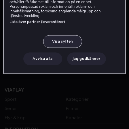
och/eller få åtkomst till information på en enhet.
Personanpassad reklam och innehåll, reklam- och
innehållsmätning, forskning angående målgrupp och
tjänsteutveckling.
Lista över partner (leverantörer)
Visa syften
Från 49 kr
Från 49 kr
Avvisa alla
Jag godkänner
VIAPLAY
Sport
Kategorier
Serier
Filmer
Hyr & köp
Kanaler