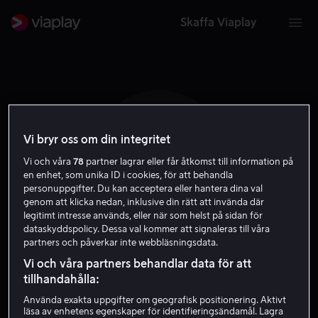
Skaffa Viaplay
Vi bryr oss om din integritet
F A
Vi och våra
78
partner lagrar eller får åtkomst till information på
en enhet, som unika ID i cookies, för att behandla
personuppgifter. Du kan acceptera eller hantera dina val
genom att klicka nedan, inklusive din rätt att invända där
legitimt intresse används, eller när som helst på sidan för
dataskyddspolicy. Dessa val kommer att signaleras till våra
partners och påverkar inte webbläsningsdata.
Felix Aylmer
Vi och våra partners behandlar data för att
tillhandahålla:
Skådespelare
Använda exakta uppgifter om geografisk positionering. Aktivt
läsa av enhetens egenskaper för identifieringsändamål. Lagra