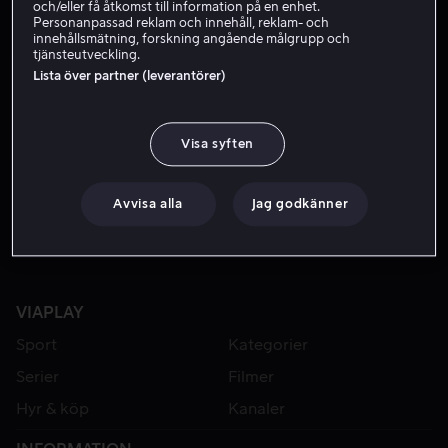
och/eller få åtkomst till information på en enhet.
Personanpassad reklam och innehåll, reklam- och
innehållsmätning, forskning angående målgrupp och
tjänsteutveckling.
Lista över partner (leverantörer)
Visa syften
Från 49 kr
Avvisa alla
Jag godkänner
VIAPLAY
Sport
Kategorier
Serier
Filmer
Hyr & köp
Kanaler