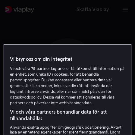
Skaffa Viaplay
Vi bryr oss om din integritet
E R
Vi och våra
78
partner lagrar eller får åtkomst till information på
en enhet, som unika ID i cookies, för att behandla
personuppgifter. Du kan acceptera eller hantera dina val
genom att klicka nedan, inklusive din rätt att invända där
legitimt intresse används, eller när som helst på sidan för
dataskyddspolicy. Dessa val kommer att signaleras till våra
partners och påverkar inte webbläsningsdata.
Evan Rosado
Vi och våra partners behandlar data för att
tillhandahålla:
Skådespelare
Använda exakta uppgifter om geografisk positionering. Aktivt
läsa av enhetens egenskaper för identifieringsändamål. Lagra