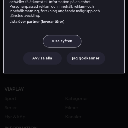
och/eller få åtkomst till information på en enhet.
Personanpassad reklam och innehåll, reklam- och
innehållsmätning, forskning angående målgrupp och
tjänsteutveckling.
Lista över partner (leverantörer)
Visa syften
Hyr 49 kr
Avvisa alla
Jag godkänner
VIAPLAY
Sport
Kategorier
Serier
Filmer
Hyr & köp
Kanaler