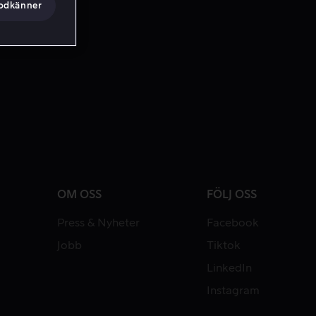
godkänner
OM OSS
FÖLJ OSS
Press & Nyheter
Facebook
Jobb
Tiktok
LinkedIn
Instagram