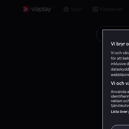
Sport
Kategorier
Sök på ti
Vi bryr 
Vi och vå
för att be
inklusive d
dataskydds
webbläsni
Vi och v
Använda ex
identifier
reklam och
tjänsteutv
Lista över