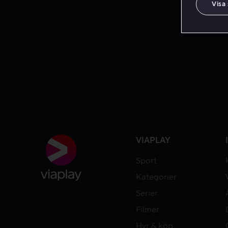
Visa
VIAPLAY
Sport
Kategorier
Serier
Filmer
Hyr & köp