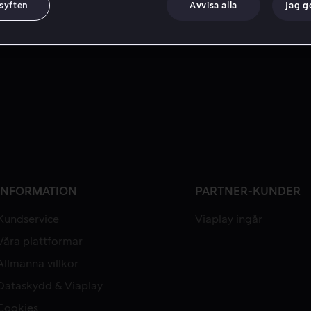
 syften
Avvisa alla
Jag 
INFORMATION
PARTNER-KUNDER
Kundservice
Viaplay ingår
Våra plattformar
Allmänna villkor
Dataskydd & Viaplay
Cookies