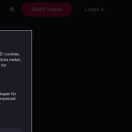
Skaffa Viaplay
Logga in
D i cookies,
licka nedan,
 för
kaper för
nanpassad
h