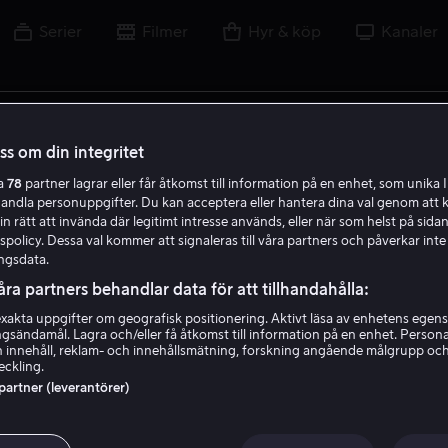
Serier
Filmer
Hyr & köp
Kanaler
tel, skådespelare, regissör, sport eller liga
oss om din integritet
ra
78
partner lagrar eller får åtkomst till information på en enhet, som unika I
handla personuppgifter. Du kan acceptera eller hantera dina val genom att k
in rätt att invända där legitimt intresse används, eller när som helst på sidan
policy. Dessa val kommer att signaleras till våra partners och påverkar inte
ngsdata.
åra partners behandlar data för att tillhandahålla:
akta uppgifter om geografisk positionering. Aktivt läsa av enhetens egens
ingsändamål. Lagra och/eller få åtkomst till information på en enhet. Perso
 innehåll, reklam- och innehållsmätning, forskning angående målgrupp oc
eckling.
 partner (leverantörer)