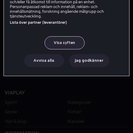
och/eller få åtkomst till information på en enhet.
Personanpassad reklam och innehåll, reklam- och
innehållsmätning, forskning angående målgrupp och
tjänsteutveckling.
Lista över partner (leverantörer)
Visa syften
Från 55 kr
Avvisa alla
Jag godkänner
VIAPLAY
Sport
Kategorier
Serier
Filmer
Hyr & köp
Kanaler