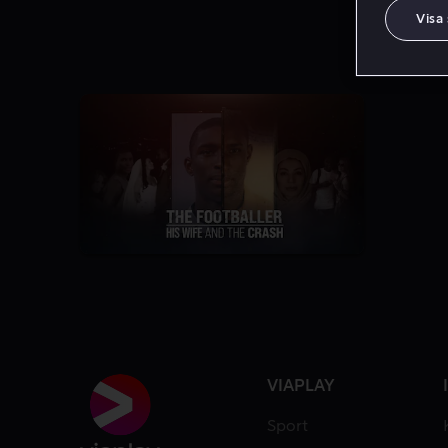
Visa
1 Säsong
VIAPLAY
Sport