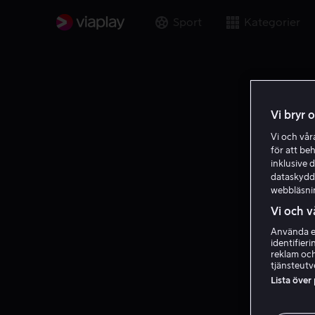
Sport
Kategorier
Vi bryr 
Vi och vå
för att be
inklusive d
dataskydds
webbläsni
Vi och v
Använda ex
identifier
reklam och
tjänsteutv
Lista över