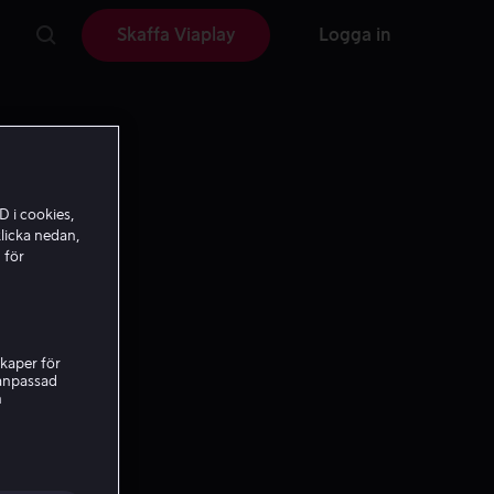
Skaffa Viaplay
Logga in
D i cookies,
licka nedan,
 för
kaper för
nanpassad
h