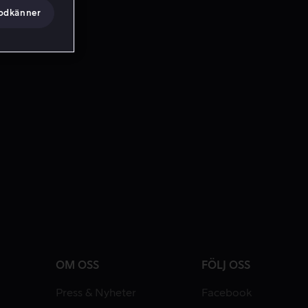
godkänner
OM OSS
FÖLJ OSS
Press & Nyheter
Facebook