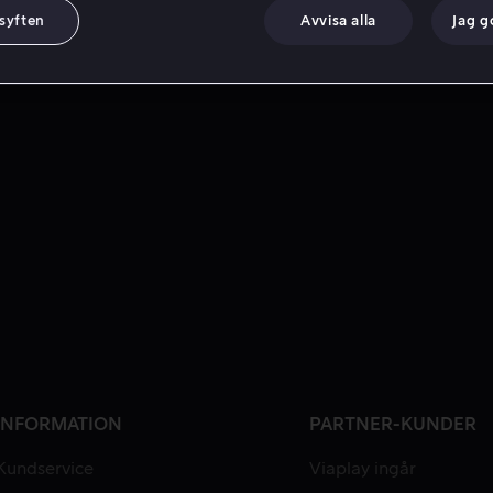
 syften
Avvisa alla
Jag 
INFORMATION
PARTNER-KUNDER
Kundservice
Viaplay ingår