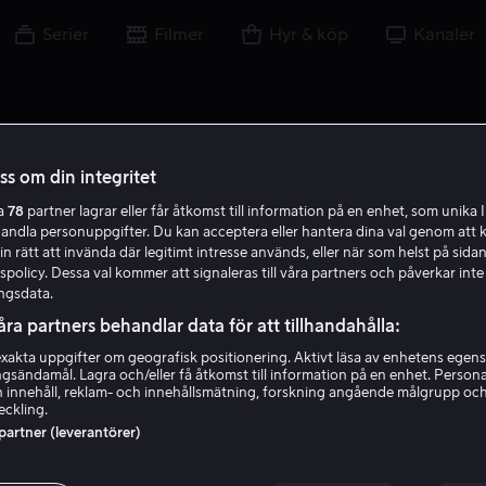
Serier
Filmer
Hyr & köp
Kanaler
oss om din integritet
ra
78
partner lagrar eller får åtkomst till information på en enhet, som unika I
handla personuppgifter. Du kan acceptera eller hantera dina val genom att k
E S
in rätt att invända där legitimt intresse används, eller när som helst på sidan
policy. Dessa val kommer att signaleras till våra partners och påverkar inte
ngsdata.
åra partners behandlar data för att tillhandahålla:
akta uppgifter om geografisk positionering. Aktivt läsa av enhetens egens
ingsändamål. Lagra och/eller få åtkomst till information på en enhet. Perso
Emma Samuel
 innehåll, reklam- och innehållsmätning, forskning angående målgrupp oc
eckling.
 partner (leverantörer)
Själv