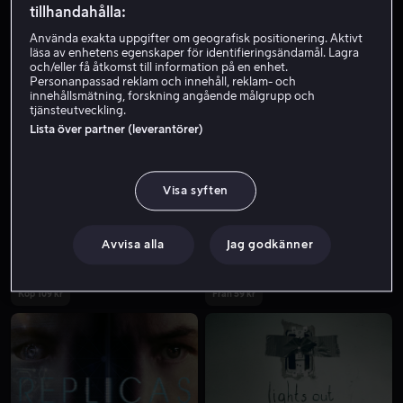
tillhandahålla:
Använda exakta uppgifter om geografisk positionering. Aktivt
läsa av enhetens egenskaper för identifieringsändamål. Lagra
och/eller få åtkomst till information på en enhet.
Personanpassad reklam och innehåll, reklam- och
innehållsmätning, forskning angående målgrupp och
tjänsteutveckling.
Lista över partner (leverantörer)
Från 49 kr
Från 49 kr
Visa syften
Avvisa alla
Jag godkänner
Köp 109 kr
Från 59 kr