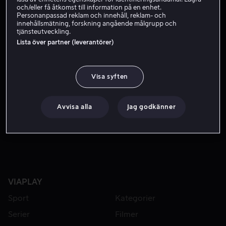
Skådespelare
och/eller få åtkomst till information på en enhet.
Personanpassad reklam och innehåll, reklam- och
innehållsmätning, forskning angående målgrupp och
tjänsteutveckling.
Lista över partner (leverantörer)
Visa syften
Avvisa alla
Jag godkänner
Från 49 kr
Från 59 kr
VIAPLAY
Sport
Kategorier
Serier
Filmer