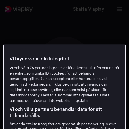
Skaffa Viaplay
Vi bryr oss om din integritet
E I
Vi och våra
78
partner lagrar eller får åtkomst till information på
en enhet, som unika ID i cookies, för att behandla
personuppgifter. Du kan acceptera eller hantera dina val
genom att klicka nedan, inklusive din rätt att invända där
legitimt intresse används, eller när som helst på sidan för
dataskyddspolicy. Dessa val kommer att signaleras till våra
partners och påverkar inte webbläsningsdata.
Embla Ingelman-
Vi och våra partners behandlar data för att
Sundberg
tillhandahålla:
Använda exakta uppgifter om geografisk positionering. Aktivt
läsa av enhetens egenskaper för identifieringsändamål. Lagra