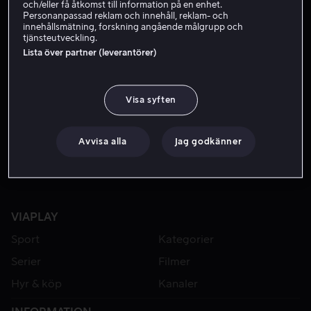
och/eller få åtkomst till information på en enhet.
Personanpassad reklam och innehåll, reklam- och
innehållsmätning, forskning angående målgrupp och
tjänsteutveckling.
Lista över partner (leverantörer)
Visa syften
Från 49 kr
Från 49 kr
Avvisa alla
Jag godkänner
VIAPLAY
Sport
Kategorier
Serier
Filmer
Hyr & köp
Kanaler