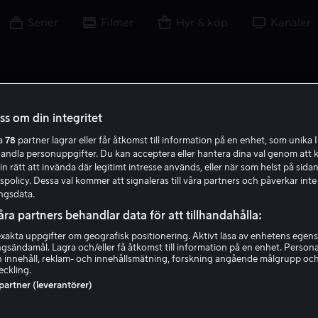
Serier
Filmer
Hyr & köp
Kanaler
oss om din integritet
ra
78
partner lagrar eller får åtkomst till information på en enhet, som unika I
handla personuppgifter. Du kan acceptera eller hantera dina val genom att k
in rätt att invända där legitimt intresse används, eller när som helst på sidan
policy. Dessa val kommer att signaleras till våra partners och påverkar inte
ngsdata.
åra partners behandlar data för att tillhandahålla:
akta uppgifter om geografisk positionering. Aktivt läsa av enhetens egens
ingsändamål. Lagra och/eller få åtkomst till information på en enhet. Perso
Ellen Latzen
 innehåll, reklam- och innehållsmätning, forskning angående målgrupp oc
eckling.
 partner (leverantörer)
Skådespelare