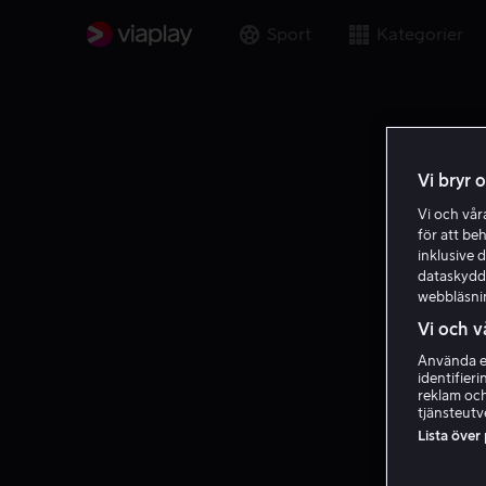
Sport
Kategorier
Vi bryr 
Vi och vå
för att be
inklusive d
dataskydds
webbläsni
Vi och v
Använda ex
identifier
reklam och
tjänsteutv
Lista över