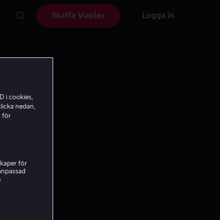
Skaffa Viaplay
Logga in
D i cookies,
licka nedan,
 för
kaper för
nanpassad
h