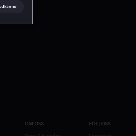
godkänner
OM OSS
FÖLJ OSS