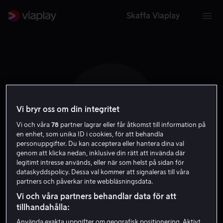
Skaffa Viaplay
E F
Vi bryr oss om din integritet
Vi och våra
78
partner lagrar eller får åtkomst till information på
en enhet, som unika ID i cookies, för att behandla
personuppgifter. Du kan acceptera eller hantera dina val
genom att klicka nedan, inklusive din rätt att invända där
legitimt intresse används, eller när som helst på sidan för
dataskyddspolicy. Dessa val kommer att signaleras till våra
Edward Fox
partners och påverkar inte webbläsningsdata.
Vi och våra partners behandlar data för att
Skådespelare
tillhandahålla:
Använda exakta uppgifter om geografisk positionering. Aktivt