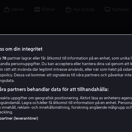
Serier
Filmer
Hyr & köp
Kanaler
oss om din integritet
ra
78
partner lagrar eller får åtkomst till information på en enhet, som unika I
handla personuppgifter. Du kan acceptera eller hantera dina val genom att k
in rätt att invända där legitimt intresse används, eller när som helst på sidan
policy. Dessa val kommer att signaleras till våra partners och påverkar inte
ngsdata.
åra partners behandlar data för att tillhandahålla:
akta uppgifter om geografisk positionering. Aktivt läsa av enhetens egens
ingsändamål. Lagra och/eller få åtkomst till information på en enhet. Perso
Edouard Philipponnat
 innehåll, reklam- och innehållsmätning, forskning angående målgrupp oc
eckling.
 partner (leverantörer)
Skådespelare