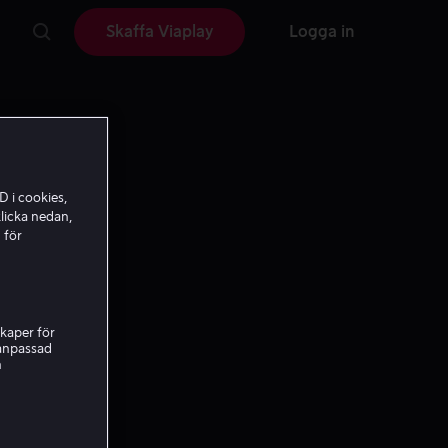
Skaffa Viaplay
Logga in
D i cookies,
licka nedan,
 för
kaper för
nanpassad
h