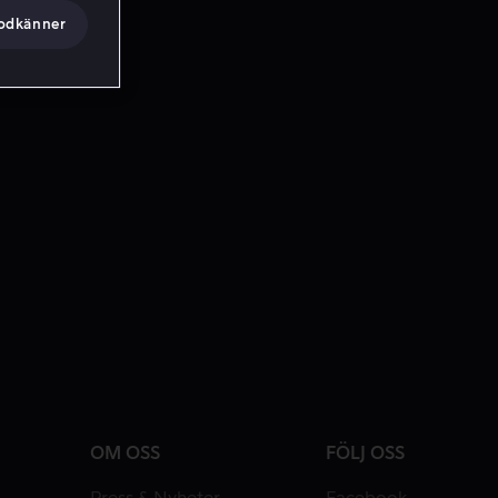
godkänner
OM OSS
FÖLJ OSS