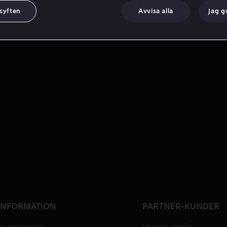
 syften
Avvisa alla
Jag 
INFORMATION
PARTNER-KUNDER