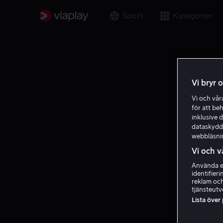
Sport
Kategorier
Vi bryr 
Vi och vå
för att be
inklusive d
dataskydds
webbläsni
Vi och v
Använda ex
identifier
reklam och
tjänsteutv
Lista över