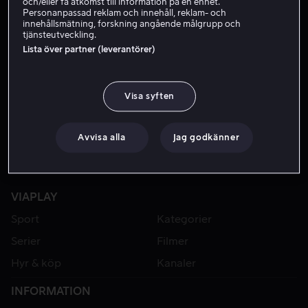
och/eller få åtkomst till information på en enhet.
Personanpassad reklam och innehåll, reklam- och
innehållsmätning, forskning angående målgrupp och
tjänsteutveckling.
Lista över partner (leverantörer)
Visa syften
Avvisa alla
Jag godkänner
VIAPLAY
Sport
Kategorier
Serier
Filmer
Hyr & köp
Kanaler
INFORMATION