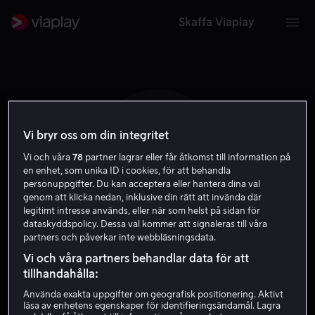
Skaffa Viaplay
Vi bryr oss om din integritet
E H
Vi och våra
78
partner lagrar eller får åtkomst till information på
en enhet, som unika ID i cookies, för att behandla
personuppgifter. Du kan acceptera eller hantera dina val
genom att klicka nedan, inklusive din rätt att invända där
legitimt intresse används, eller när som helst på sidan för
dataskyddspolicy. Dessa val kommer att signaleras till våra
partners och påverkar inte webbläsningsdata.
Edan Hayhurst
Vi och våra partners behandlar data för att
tillhandahålla:
Skådespelare
Använda exakta uppgifter om geografisk positionering. Aktivt
läsa av enhetens egenskaper för identifieringsändamål. Lagra