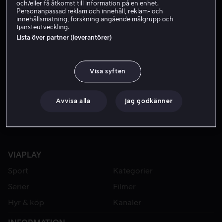
och/eller få åtkomst till information på en enhet.
Personanpassad reklam och innehåll, reklam- och
innehållsmätning, forskning angående målgrupp och
tjänsteutveckling.
Lista över partner (leverantörer)
Visa syften
Från 49 kr
Från 49 kr
Avvisa alla
Jag godkänner
VIAPLAY
Sport
Kategorier
Serier
Filmer
Hyr & köp
Kanaler