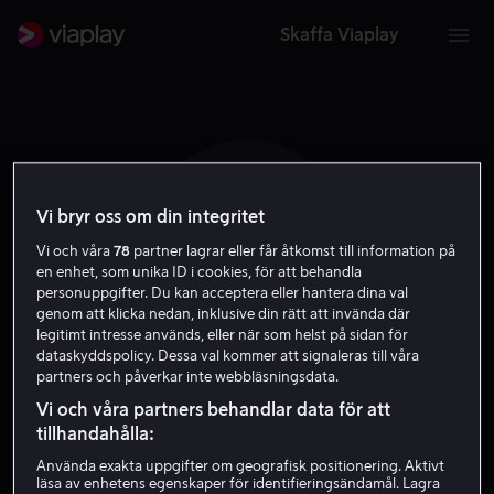
Skaffa Viaplay
Vi bryr oss om din integritet
D R
Vi och våra
78
partner lagrar eller får åtkomst till information på
en enhet, som unika ID i cookies, för att behandla
personuppgifter. Du kan acceptera eller hantera dina val
genom att klicka nedan, inklusive din rätt att invända där
legitimt intresse används, eller när som helst på sidan för
dataskyddspolicy. Dessa val kommer att signaleras till våra
partners och påverkar inte webbläsningsdata.
Douglas Russell
Vi och våra partners behandlar data för att
tillhandahålla:
Skådespelare
Gäst
Använda exakta uppgifter om geografisk positionering. Aktivt
läsa av enhetens egenskaper för identifieringsändamål. Lagra