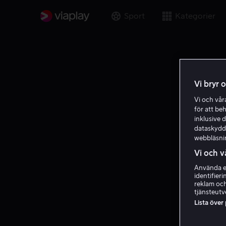
Sport
Kategorier
Vi bryr 
Vi och vå
för att be
inklusive d
dataskydds
webbläsni
Vi och v
Använda ex
identifier
reklam och
tjänsteutv
Lista över