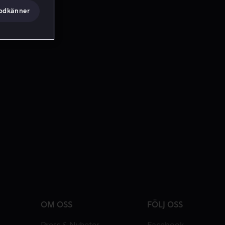
godkänner
OM OSS
FÖLJ OSS