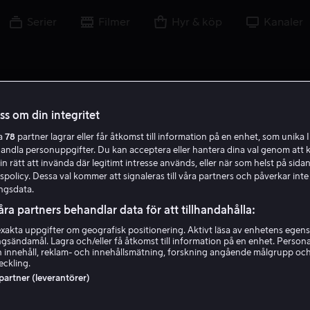
Serier
Filmer
Hyr & köp
Kanaler
oss om din integritet
ra
78
partner lagrar eller får åtkomst till information på en enhet, som unika I
handla personuppgifter. Du kan acceptera eller hantera dina val genom att k
in rätt att invända där legitimt intresse används, eller när som helst på sidan
policy. Dessa val kommer att signaleras till våra partners och påverkar inte
ngsdata.
åra partners behandlar data för att tillhandahålla:
akta uppgifter om geografisk positionering. Aktivt läsa av enhetens egens
ingsändamål. Lagra och/eller få åtkomst till information på en enhet. Perso
Diego Tinoco
 innehåll, reklam- och innehållsmätning, forskning angående målgrupp oc
eckling.
 partner (leverantörer)
Skådespelare