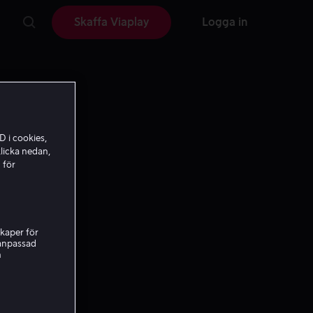
Skaffa Viaplay
Logga in
D i cookies,
licka nedan,
 för
kaper för
nanpassad
h