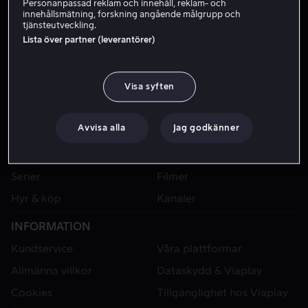
Personanpassad reklam och innehåll, reklam- och
innehållsmätning, forskning angående målgrupp och
tjänsteutveckling.
Lista över partner (leverantörer)
Visa syften
Avvisa alla
Jag godkänner
VIAPLAY
Sport
Kategorier
Serier
Filmer
Hyr & köp
Kanaler
INFORMATION
Kundservice
Våra plattformar
Allmänna villkor
Dataskydd & Viaplay
Cookies
Tillgänglighet hos Viaplay