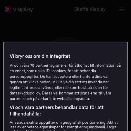
Skaffa Viaplay
Vi bryr oss om din integritet
D K
Vi och våra
78
partner lagrar eller får åtkomst till information på
en enhet, som unika ID i cookies, för att behandla
personuppgifter. Du kan acceptera eller hantera dina val
genom att klicka nedan, inklusive din rätt att invända där
legitimt intresse används, eller när som helst på sidan för
dataskyddspolicy. Dessa val kommer att signaleras till våra
partners och påverkar inte webbläsningsdata.
Derrick King
Vi och våra partners behandlar data för att
tillhandahålla:
Skådespelare
Använda exakta uppgifter om geografisk positionering. Aktivt
läsa av enhetens egenskaper för identifieringsändamål. Lagra