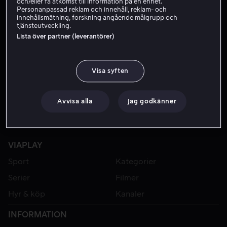
och/eller få åtkomst till information på en enhet.
Personanpassad reklam och innehåll, reklam- och
innehållsmätning, forskning angående målgrupp och
tjänsteutveckling.
Lista över partner (leverantörer)
Visa syften
Avvisa alla
Jag godkänner
VIAPLAY
Sport
Kategorier
Serier
Filmer
Hyr & köp
Kanaler
INFORMATION