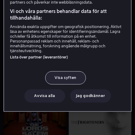
partners och påverkar inte webbläsningsdata.
Vi och våra partners behandlar data för att
tillhandahålla:
Använda exakta uppgifter om geografisk positionering. Aktivt
läsa av enhetens egenskaper för identifieringsändamål. Lagra
och/eller få åtkomst till information på en enhet.
Personanpassad reklam och innehåll, reklam- och
innehållsmätning, forskning angående målgrupp och
tjänsteutveckling.
Från 49 kr
Från 49 kr
Lista över partner (leverantörer)
Visa syften
Avvisa alla
Jag godkänner
Från 49 kr
Från 39 kr