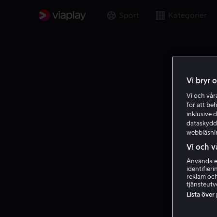
Sport
Kategorier
Vi bryr 
Vi och vå
för att be
inklusive d
dataskydds
webbläsni
Vi och v
Använda ex
identifier
reklam och
tjänsteutv
Lista över