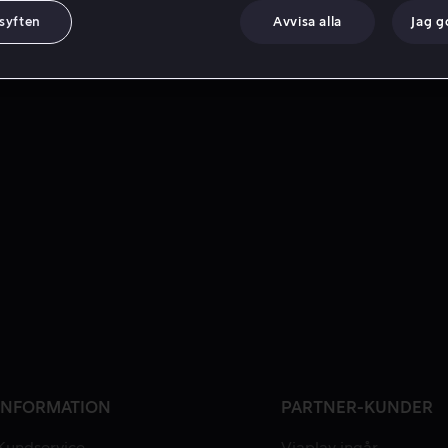
 syften
Avvisa alla
Jag 
INFORMATION
PARTNER-KUNDER