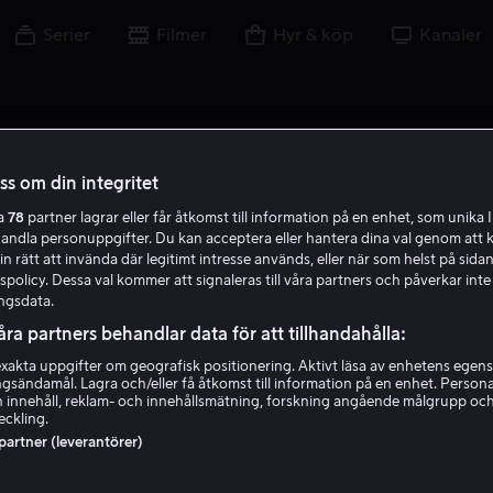
Serier
Filmer
Hyr & köp
Kanaler
oss om din integritet
ra
78
partner lagrar eller får åtkomst till information på en enhet, som unika I
D P
handla personuppgifter. Du kan acceptera eller hantera dina val genom att k
in rätt att invända där legitimt intresse används, eller när som helst på sidan
policy. Dessa val kommer att signaleras till våra partners och påverkar inte
ngsdata.
åra partners behandlar data för att tillhandahålla:
akta uppgifter om geografisk positionering. Aktivt läsa av enhetens egens
ingsändamål. Lagra och/eller få åtkomst till information på en enhet. Perso
David Posamentier
 innehåll, reklam- och innehållsmätning, forskning angående målgrupp oc
eckling.
 partner (leverantörer)
Regissör