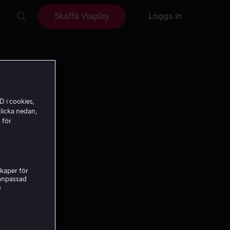
Skaffa Viaplay
Logga in
D i cookies,
licka nedan,
 för
kaper för
nanpassad
h