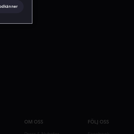
godkänner
OM OSS
FÖLJ OSS