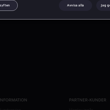
 syften
Avvisa alla
Jag 
INFORMATION
PARTNER-KUNDER