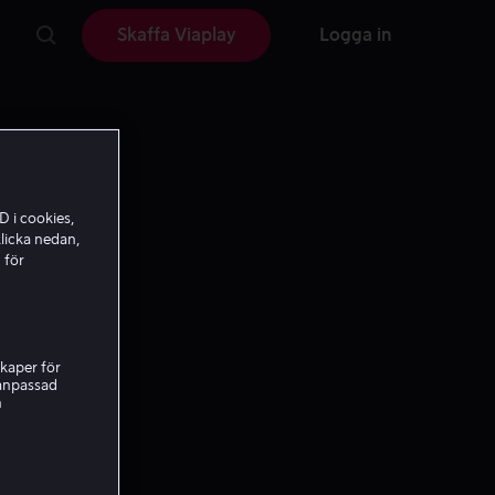
Skaffa Viaplay
Logga in
D i cookies,
licka nedan,
 för
kaper för
nanpassad
h