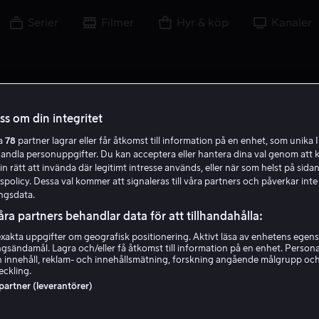
Serier
Filmer
Hyr & köp
Kanaler
oss om din integritet
ra
78
partner lagrar eller får åtkomst till information på en enhet, som unika I
handla personuppgifter. Du kan acceptera eller hantera dina val genom att k
in rätt att invända där legitimt intresse används, eller när som helst på sidan
policy. Dessa val kommer att signaleras till våra partners och påverkar inte
ngsdata.
åra partners behandlar data för att tillhandahålla:
akta uppgifter om geografisk positionering. Aktivt läsa av enhetens egens
ingsändamål. Lagra och/eller få åtkomst till information på en enhet. Perso
David Leland
 innehåll, reklam- och innehållsmätning, forskning angående målgrupp oc
eckling.
 partner (leverantörer)
Skribent
Regissör
Skådespelare