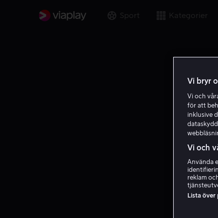
Sport
Kategorier
Vi bryr 
Vi och vå
för att be
inklusive d
dataskydds
webbläsni
Vi och v
Använda ex
identifier
reklam och
tjänsteutv
Lista över