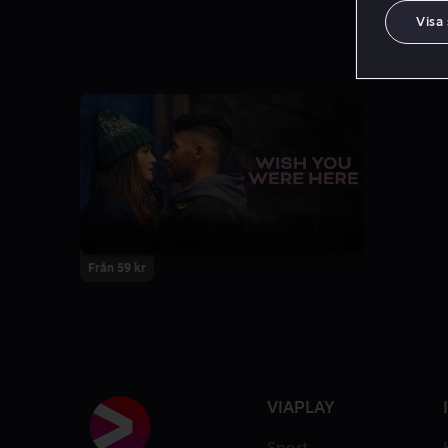
Visa
Från 59 kr
VIAPLAY