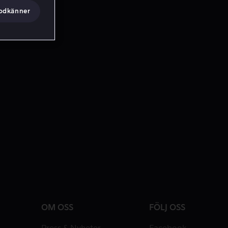
godkänner
OM OSS
FÖLJ OSS