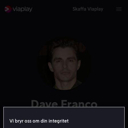
Skaffa Viaplay
Dave Franco
Röst
Skådespelare
Exekutiv producent
Producent
Vi bryr oss om din integritet
Regissör
Gäst