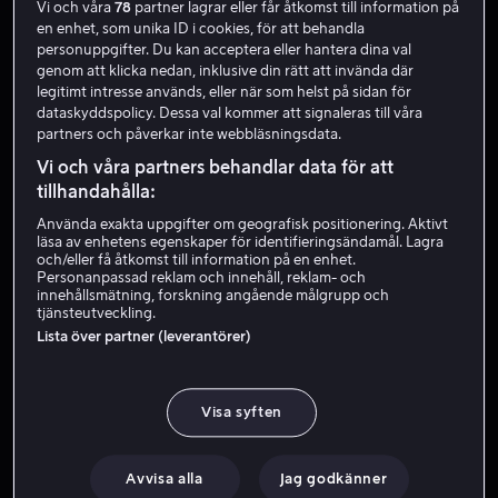
Vi och våra
78
partner lagrar eller får åtkomst till information på
en enhet, som unika ID i cookies, för att behandla
personuppgifter. Du kan acceptera eller hantera dina val
genom att klicka nedan, inklusive din rätt att invända där
legitimt intresse används, eller när som helst på sidan för
dataskyddspolicy. Dessa val kommer att signaleras till våra
partners och påverkar inte webbläsningsdata.
Vi och våra partners behandlar data för att
tillhandahålla:
Från 59 kr
Rea
Använda exakta uppgifter om geografisk positionering. Aktivt
läsa av enhetens egenskaper för identifieringsändamål. Lagra
och/eller få åtkomst till information på en enhet.
Personanpassad reklam och innehåll, reklam- och
innehållsmätning, forskning angående målgrupp och
tjänsteutveckling.
Lista över partner (leverantörer)
Köp 139 kr
Från 49 kr
Visa syften
Avvisa alla
Jag godkänner