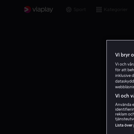
Sport
Kategorier
Vi bryr 
Vi och vå
för att be
inklusive d
dataskydds
webbläsni
Vi och v
Använda ex
identifier
reklam och
tjänsteutv
Lista över