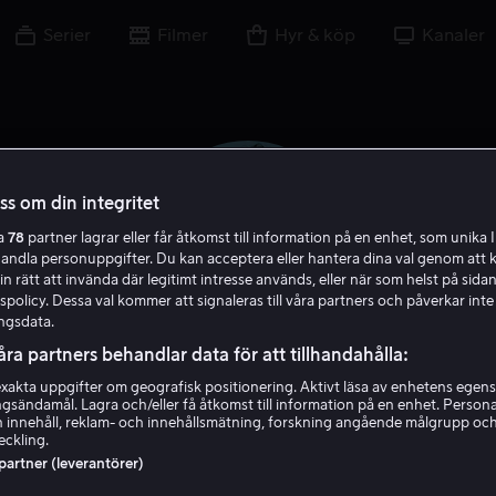
Serier
Filmer
Hyr & köp
Kanaler
oss om din integritet
ra
78
partner lagrar eller får åtkomst till information på en enhet, som unika I
handla personuppgifter. Du kan acceptera eller hantera dina val genom att k
in rätt att invända där legitimt intresse används, eller när som helst på sidan
policy. Dessa val kommer att signaleras till våra partners och påverkar inte
ngsdata.
åra partners behandlar data för att tillhandahålla:
akta uppgifter om geografisk positionering. Aktivt läsa av enhetens egens
Darren Barnet
ingsändamål. Lagra och/eller få åtkomst till information på en enhet. Perso
 innehåll, reklam- och innehållsmätning, forskning angående målgrupp oc
eckling.
Skådespelare
 partner (leverantörer)