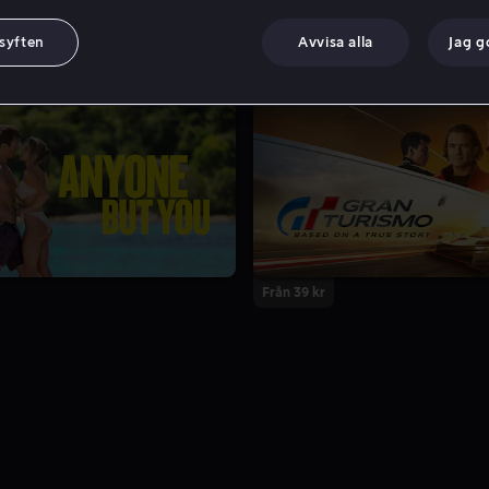
 syften
Avvisa alla
Jag 
Från 39 kr