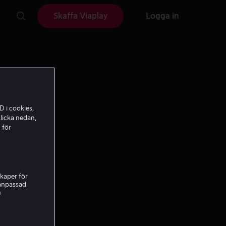
Skaffa Viaplay
Logga in
D i cookies,
licka nedan,
 för
kaper för
nanpassad
h