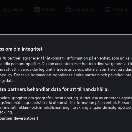
Serier
Filmer
Hyr & köp
Kanaler
oss om din integritet
ra
78
partner lagrar eller får åtkomst till information på en enhet, som unika I
C B
handla personuppgifter. Du kan acceptera eller hantera dina val genom att k
in rätt att invända där legitimt intresse används, eller när som helst på sidan
policy. Dessa val kommer att signaleras till våra partners och påverkar inte
ngsdata.
åra partners behandlar data för att tillhandahålla:
akta uppgifter om geografisk positionering. Aktivt läsa av enhetens egens
ingsändamål. Lagra och/eller få åtkomst till information på en enhet. Perso
Cora Benesh
 innehåll, reklam- och innehållsmätning, forskning angående målgrupp oc
eckling.
 partner (leverantörer)
Skådespelare