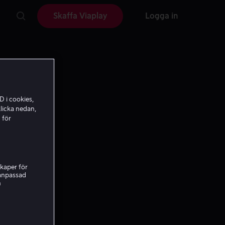
Skaffa Viaplay
Logga in
D i cookies,
licka nedan,
 för
kaper för
nanpassad
h