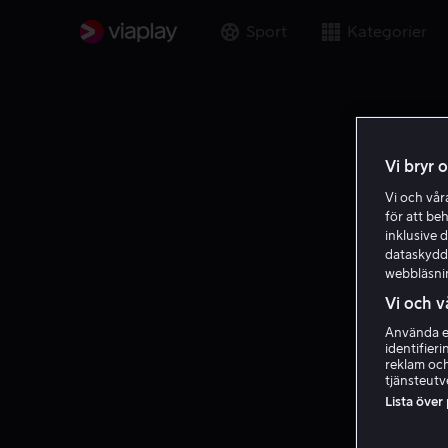
Sport
Kategorier
Vi bryr 
Vi och vå
för att be
inklusive d
dataskydds
webbläsni
Vi och v
Använda ex
identifier
reklam och
tjänsteutv
Lista över