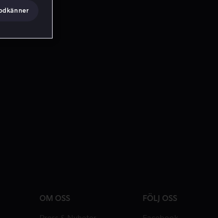
godkänner
OM OSS
FÖLJ OSS