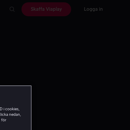
Skaffa Viaplay
Logga in
D i cookies,
licka nedan,
 för