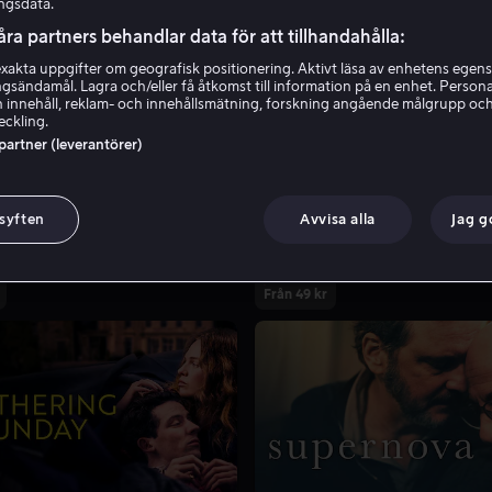
ngsdata.
åra partners behandlar data för att tillhandahålla:
akta uppgifter om geografisk positionering. Aktivt läsa av enhetens egens
ingsändamål. Lagra och/eller få åtkomst till information på en enhet. Perso
 innehåll, reklam- och innehållsmätning, forskning angående målgrupp oc
eckling.
 partner (leverantörer)
 syften
Avvisa alla
Jag 
Från 49 kr