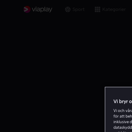
Sport
Kategorier
Vi bryr 
Vi och vå
för att be
inklusive d
dataskydds