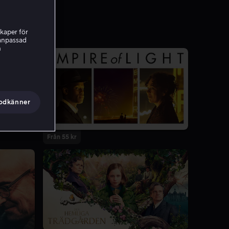
kaper för
nanpassad
h
godkänner
Från 55 kr