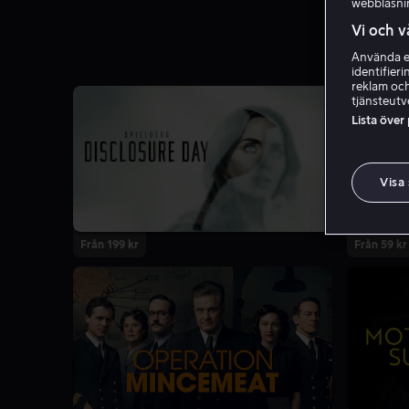
webbläsni
Vi och v
Använda ex
identifier
reklam och
tjänsteutv
Lista över
Visa
Från 199 kr
Från 59 kr