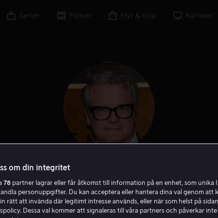
Serier
Filmer
Hyr & köp
Kanaler
oss om din integritet
Colin Firth
ra
78
partner lagrar eller får åtkomst till information på en enhet, som unika I
handla personuppgifter. Du kan acceptera eller hantera dina val genom att k
Skådespelare
Producent
Röst
in rätt att invända där legitimt intresse används, eller när som helst på sidan
policy. Dessa val kommer att signaleras till våra partners och påverkar inte