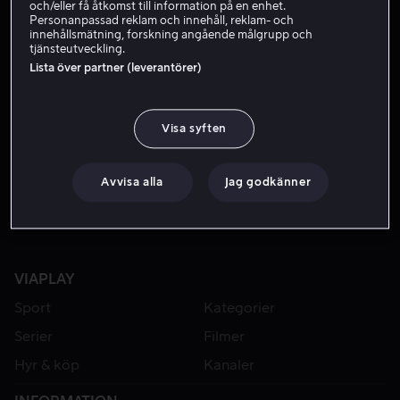
och/eller få åtkomst till information på en enhet.
Personanpassad reklam och innehåll, reklam- och
innehållsmätning, forskning angående målgrupp och
tjänsteutveckling.
Lista över partner (leverantörer)
Visa syften
Från 59 kr
Avvisa alla
Jag godkänner
VIAPLAY
Sport
Kategorier
Serier
Filmer
Hyr & köp
Kanaler