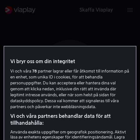
Skaffa Viaplay
Vi bryr oss om din integritet
C T
Vi och våra
78
partner lagrar eller får åtkomst till information på
en enhet, som unika ID i cookies, för att behandla
personuppgifter. Du kan acceptera eller hantera dina val
genom att klicka nedan, inklusive din rätt att invända där
legitimt intresse används, eller när som helst på sidan för
dataskyddspolicy. Dessa val kommer att signaleras till våra
partners och påverkar inte webbläsningsdata.
Clive Tonge
Vi och våra partners behandlar data för att
tillhandahålla:
Regissör
Använda exakta uppgifter om geografisk positionering. Aktivt
läsa av enhetens egenskaper för identifieringsändamål. Lagra