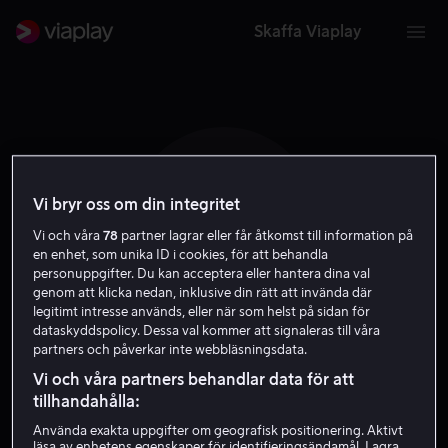
Skaffa Viaplay
Vi bryr oss om din integritet
C C S
Vi och våra
78
partner lagrar eller får åtkomst till information på
en enhet, som unika ID i cookies, för att behandla
personuppgifter. Du kan acceptera eller hantera dina val
genom att klicka nedan, inklusive din rätt att invända där
legitimt intresse används, eller när som helst på sidan för
dataskyddspolicy. Dessa val kommer att signaleras till våra
partners och påverkar inte webbläsningsdata.
Christopher Corey
Vi och våra partners behandlar data för att
Smith
tillhandahålla:
Använda exakta uppgifter om geografisk positionering. Aktivt
läsa av enhetens egenskaper för identifieringsändamål. Lagra