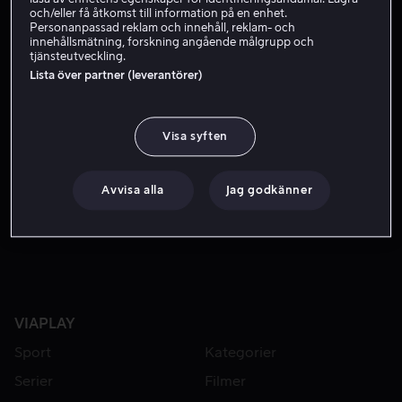
Röst
Producent
Regissör
och/eller få åtkomst till information på en enhet.
Personanpassad reklam och innehåll, reklam- och
innehållsmätning, forskning angående målgrupp och
tjänsteutveckling.
Lista över partner (leverantörer)
Visa syften
Avvisa alla
Jag godkänner
Från 49 kr
VIAPLAY
Sport
Kategorier
Serier
Filmer