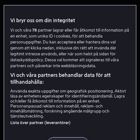
Vi bryr oss om din integritet
Vi och våra
78
partner lagrar eller får åtkomst till information på
en enhet, som unika ID i cookies, för att behandla
personuppgifter. Du kan acceptera eller hantera dina val
genom att klicka nedan, inklusive din rätt att invända där
legitimt intresse används, eller när som helst på sidan för
Från 59 kr
Rea
dataskyddspolicy. Dessa val kommer att signaleras till våra
partners och påverkar inte webbläsningsdata.
Vi och våra partners behandlar data för att
tillhandahålla:
Använda exakta uppgifter om geografisk positionering. Aktivt
läsa av enhetens egenskaper för identifieringsändamål. Lagra
och/eller få åtkomst till information på en enhet.
Köp 109 kr
Från 59 kr
Personanpassad reklam och innehåll, reklam- och
innehållsmätning, forskning angående målgrupp och
tjänsteutveckling.
Lista över partner (leverantörer)