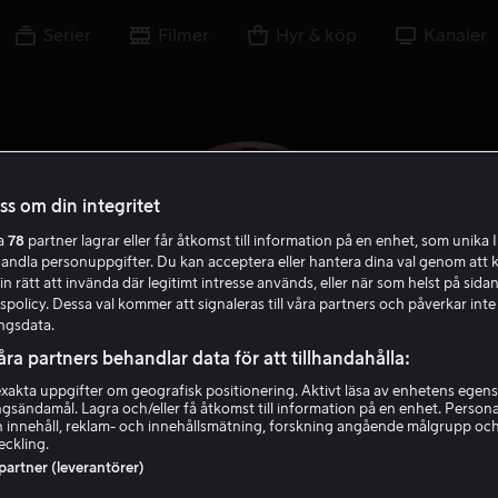
Serier
Filmer
Hyr & köp
Kanaler
oss om din integritet
ra
78
partner lagrar eller får åtkomst till information på en enhet, som unika I
handla personuppgifter. Du kan acceptera eller hantera dina val genom att k
in rätt att invända där legitimt intresse används, eller när som helst på sidan
policy. Dessa val kommer att signaleras till våra partners och påverkar inte
ngsdata.
åra partners behandlar data för att tillhandahålla:
akta uppgifter om geografisk positionering. Aktivt läsa av enhetens egens
Chow Yun-Fat
ingsändamål. Lagra och/eller få åtkomst till information på en enhet. Perso
 innehåll, reklam- och innehållsmätning, forskning angående målgrupp oc
eckling.
Skådespelare
 partner (leverantörer)