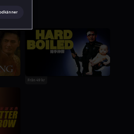
godkänner
Från 49 kr