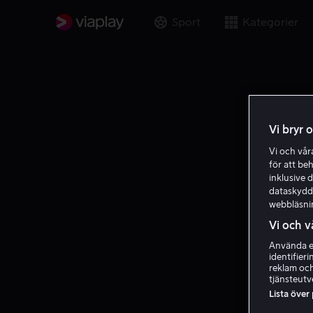
Sport
Kategorier
Vi bryr 
Vi och vå
för att be
inklusive d
dataskydds
webbläsni
Vi och v
Använda ex
identifier
reklam och
tjänsteutv
Lista över