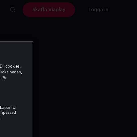
Skaffa Viaplay
Logga in
D i cookies,
licka nedan,
 för
kaper för
nanpassad
h