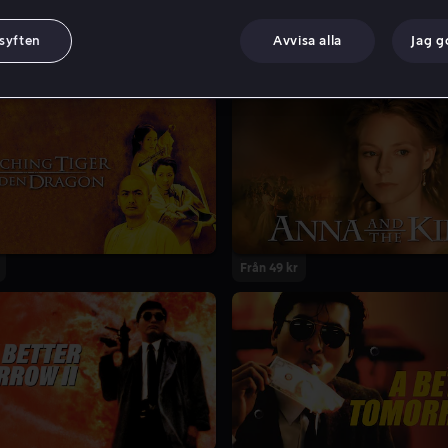
 syften
Avvisa alla
Jag 
Från 49 kr