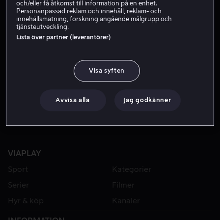
och/eller få åtkomst till information på en enhet.
Personanpassad reklam och innehåll, reklam- och
innehållsmätning, forskning angående målgrupp och
tjänsteutveckling.
Lista över partner (leverantörer)
Visa syften
Från 49 kr
Avvisa alla
Jag godkänner
VIAPLAY
Sport
Kategorier
Serier
Filmer
Hyr & köp
Kanaler