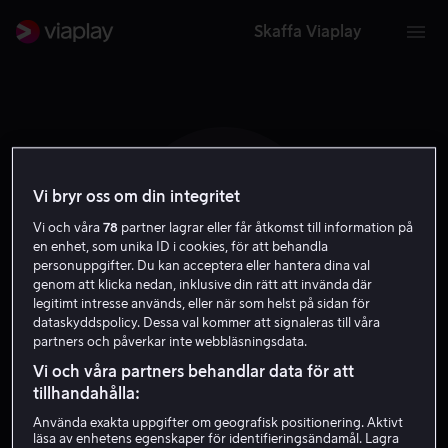
Skaffa Viaplay
Vi bryr oss om din integritet
C G
Vi och våra
78
partner lagrar eller får åtkomst till information på
en enhet, som unika ID i cookies, för att behandla
personuppgifter. Du kan acceptera eller hantera dina val
genom att klicka nedan, inklusive din rätt att invända där
legitimt intresse används, eller när som helst på sidan för
dataskyddspolicy. Dessa val kommer att signaleras till våra
partners och påverkar inte webbläsningsdata.
Chip Ganassi
Vi och våra partners behandlar data för att
tillhandahålla:
Skådespelare
Använda exakta uppgifter om geografisk positionering. Aktivt
läsa av enhetens egenskaper för identifieringsändamål. Lagra