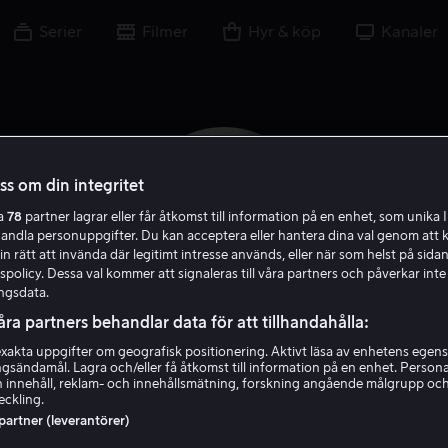
Serier
Filmer
Hyr & köp
Kanaler
oss om din integritet
ra
78
partner lagrar eller får åtkomst till information på en enhet, som unika I
handla personuppgifter. Du kan acceptera eller hantera dina val genom att k
in rätt att invända där legitimt intresse används, eller när som helst på sidan
policy. Dessa val kommer att signaleras till våra partners och påverkar inte
ngsdata.
åra partners behandlar data för att tillhandahålla:
akta uppgifter om geografisk positionering. Aktivt läsa av enhetens egens
Charlotta Jonsson
ingsändamål. Lagra och/eller få åtkomst till information på en enhet. Perso
 innehåll, reklam- och innehållsmätning, forskning angående målgrupp oc
eckling.
Skådespelare
 partner (leverantörer)