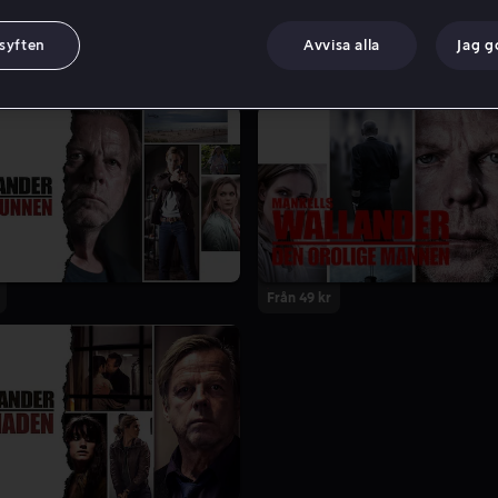
 syften
Avvisa alla
Jag 
Från 49 kr