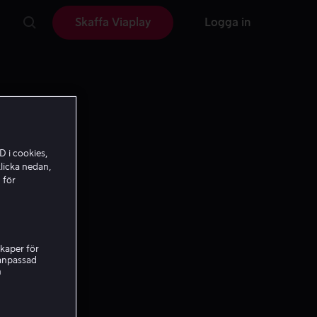
Skaffa Viaplay
Logga in
D i cookies,
licka nedan,
 för
kaper för
nanpassad
h