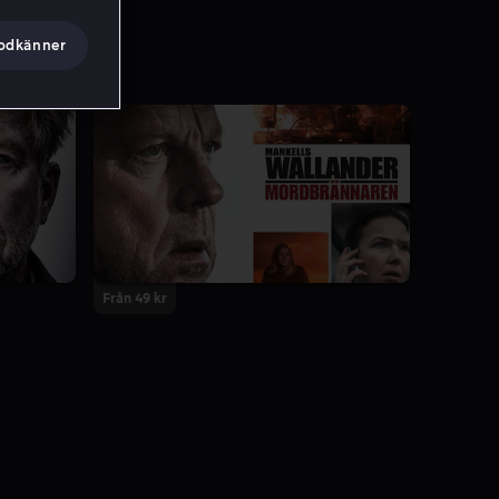
godkänner
Från 49 kr