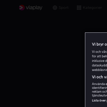
Sport
Kategorier
Vi bryr 
Vi och vå
för att be
inklusive d
dataskydds
webbläsni
Vi och v
Använda ex
identifier
reklam och
tjänsteutv
Lista över