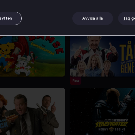
 syften
Avvisa alla
Jag 
Rea