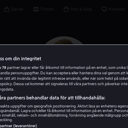
Serier
Filmer
Hyr & köp
Kanaler
oss om din integritet
ra
78
partner lagrar eller får åtkomst till information på en enhet, som unika I
handla personuppgifter. Du kan acceptera eller hantera dina val genom att k
in rätt att invända där legitimt intresse används, eller när som helst på sidan
policy. Dessa val kommer att signaleras till våra partners och påverkar inte
ngsdata.
åra partners behandlar data för att tillhandahålla:
Cecilia Frode
akta uppgifter om geografisk positionering. Aktivt läsa av enhetens egens
ingsändamål. Lagra och/eller få åtkomst till information på en enhet. Perso
 innehåll, reklam- och innehållsmätning, forskning angående målgrupp oc
Skådespelare
Röst
eckling.
 partner (leverantörer)