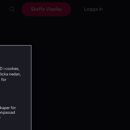
Skaffa Viaplay
Logga in
D i cookies,
licka nedan,
 för
kaper för
nanpassad
h