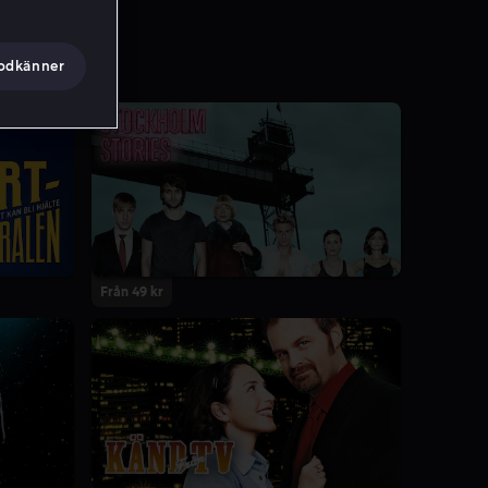
godkänner
Från 49 kr