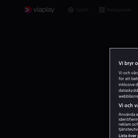
Sport
Kategorier
Vi bryr 
Vi och vå
för att be
inklusive d
dataskydds
webbläsni
Vi och v
Använda ex
identifier
reklam och
tjänsteutv
Lista över