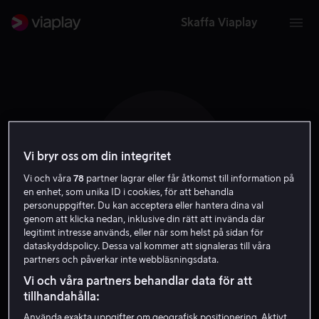
Skaffa Viaplay
C N
Vi bryr oss om din integritet
Vi och våra
78
partner lagrar eller får åtkomst till information på
en enhet, som unika ID i cookies, för att behandla
personuppgifter. Du kan acceptera eller hantera dina val
genom att klicka nedan, inklusive din rätt att invända där
legitimt intresse används, eller när som helst på sidan för
dataskyddspolicy. Dessa val kommer att signaleras till våra
Cassandra Naud
partners och påverkar inte webbläsningsdata.
Vi och våra partners behandlar data för att
Skådespelare
tillhandahålla:
Använda exakta uppgifter om geografisk positionering. Aktivt