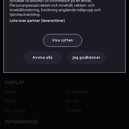
och/eller få åtkomst till information på en enhet.
Personanpassad reklam och innehåll, reklam- och
innehållsmätning, forskning angående målgrupp och
tjänsteutveckling.
Lista över partner (leverantörer)
Visa syften
Avvisa alla
Jag godkänner
VIAPLAY
Sport
Kategorier
Serier
Filmer
Hyr & köp
Kanaler
INFORMATION