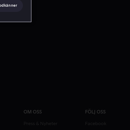
godkänner
OM OSS
FÖLJ OSS
Press & Nyheter
Facebook