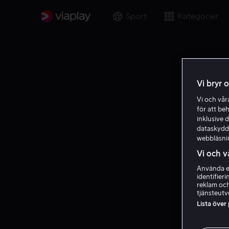
Sport
Kategorier
Vi bryr 
Vi och vå
för att be
inklusive d
dataskydds
webbläsni
Vi och v
Använda ex
identifier
reklam och
tjänsteutv
Lista över