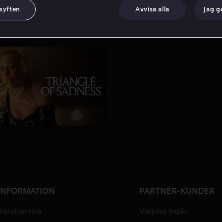
 syften
Avvisa alla
Jag 
INFORMATION
PARTNER-KUNDER
Kundservice
Viaplay ingår