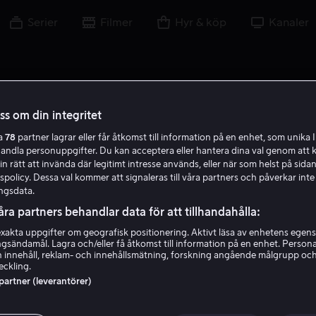
Serier
Filmer
Hyr & köp
Kanaler
oss om din integritet
ra
78
partner lagrar eller får åtkomst till information på en enhet, som unika I
handla personuppgifter. Du kan acceptera eller hantera dina val genom att k
in rätt att invända där legitimt intresse används, eller när som helst på sidan
policy. Dessa val kommer att signaleras till våra partners och påverkar inte
ngsdata.
åra partners behandlar data för att tillhandahålla:
akta uppgifter om geografisk positionering. Aktivt läsa av enhetens egens
ingsändamål. Lagra och/eller få åtkomst till information på en enhet. Perso
Carolina Gynning
 innehåll, reklam- och innehållsmätning, forskning angående målgrupp oc
eckling.
 partner (leverantörer)
Själv
Skådespelare
Gäst