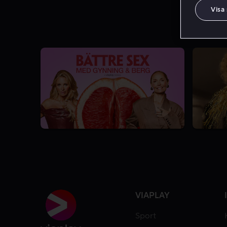
Visa
1 Säsong
VIAPLAY
Sport