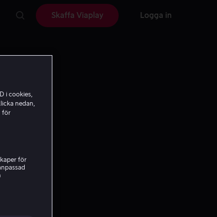
Skaffa Viaplay
Logga in
D i cookies,
licka nedan,
 för
kaper för
nanpassad
h