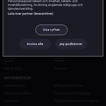
Personanpassad reklam och innehåll, reklam- och
innehållsmätning, forskning angående målgrupp och
tjänsteutveckling.
Lista över partner (leverantörer)
Visa syften
Avvisa alla
Jag godkänner
VIAPLAY
Sport
Kategorier
Serier
Filmer
Hyr & köp
Kanaler
INFORMATION
Kundservice
Våra plattformar
Allmänna villkor
Dataskydd & Viaplay
Cookies
Tillgänglighet hos Viaplay