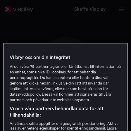
Skaffa Viaplay
Vi bryr oss om din integritet
C S
Vi och våra
78
partner lagrar eller får åtkomst till information på
en enhet, som unika ID i cookies, för att behandla
personuppgifter. Du kan acceptera eller hantera dina val
genom att klicka nedan, inklusive din rätt att invända där
legitimt intresse används, eller när som helst på sidan för
dataskyddspolicy. Dessa val kommer att signaleras till våra
partners och påverkar inte webbläsningsdata.
Caitlin Stasey
Vi och våra partners behandlar data för att
tillhandahålla:
Skådespelare
Använda exakta uppgifter om geografisk positionering. Aktivt
läsa av enhetens egenskaper för identifieringsändamål. Lagra