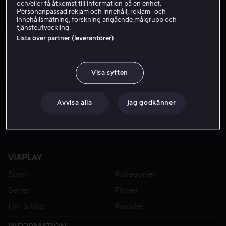
och/eller få åtkomst till information på en enhet.
Personanpassad reklam och innehåll, reklam- och
innehållsmätning, forskning angående målgrupp och
tjänsteutveckling.
Lista över partner (leverantörer)
Visa syften
Från 49 kr
Avvisa alla
Jag godkänner
VIAPLAY
Sport
Kategorier
Serier
Filmer
Hyr & köp
Kanaler