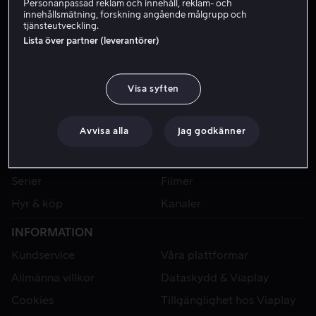
Personanpassad reklam och innehåll, reklam- och
innehållsmätning, forskning angående målgrupp och
tjänsteutveckling.
Lista över partner (leverantörer)
Visa syften
Avvisa alla
Jag godkänner
VIAPLAY
Sport
Kategorier
Serier
Filmer
Hyr & köp
Kanaler
INFORMATION
Kundservice
Våra plattformar
Allmänna villkor
Dataskydd & Viaplay
Cookies
Tillgänglighet hos Viaplay