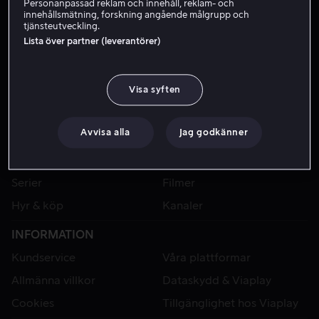
Personanpassad reklam och innehåll, reklam- och
innehållsmätning, forskning angående målgrupp och
tjänsteutveckling.
Lista över partner (leverantörer)
Visa syften
Avvisa alla
Jag godkänner
VIAPLAY
Sport
Kategorier
Serier
Filmer
Hyr & köp
Kanaler
INFORMATION
Kundservice
Våra plattformar
Allmänna villkor
Dataskydd & Viaplay
Cookies
Tillgänglighet hos Viaplay