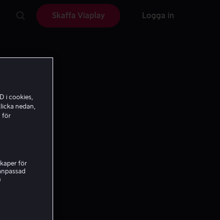
Skaffa Viaplay
Logga in
D i cookies,
licka nedan,
 för
kaper för
nanpassad
h