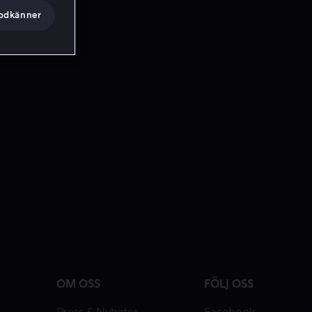
godkänner
OM OSS
FÖLJ OSS