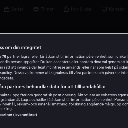
Serier
Filmer
Hyr & köp
Kanaler
oss om din integritet
ra
78
partner lagrar eller får åtkomst till information på en enhet, som unika I
B S
handla personuppgifter. Du kan acceptera eller hantera dina val genom att k
in rätt att invända där legitimt intresse används, eller när som helst på sidan
policy. Dessa val kommer att signaleras till våra partners och påverkar inte
ngsdata.
åra partners behandlar data för att tillhandahålla:
akta uppgifter om geografisk positionering. Aktivt läsa av enhetens egens
ingsändamål. Lagra och/eller få åtkomst till information på en enhet. Perso
Brett Sullivan
 innehåll, reklam- och innehållsmätning, forskning angående målgrupp oc
eckling.
 partner (leverantörer)
Regissör