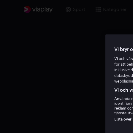
Sport
Kategorier
Vi bryr 
Vi och vå
för att be
inklusive d
dataskydds
webbläsni
Vi och v
Använda ex
identifier
reklam och
tjänsteutv
Lista över