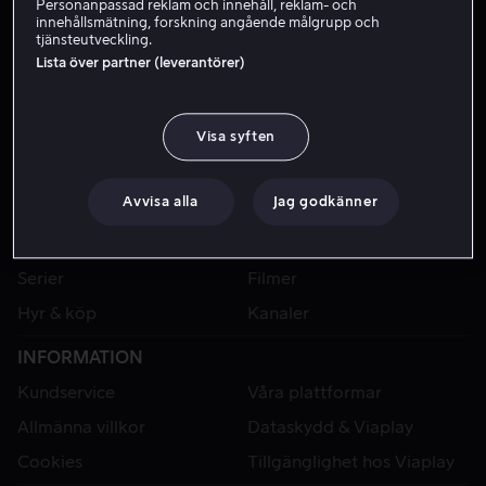
Personanpassad reklam och innehåll, reklam- och
innehållsmätning, forskning angående målgrupp och
tjänsteutveckling.
Lista över partner (leverantörer)
Visa syften
Avvisa alla
Jag godkänner
VIAPLAY
Sport
Kategorier
Serier
Filmer
Hyr & köp
Kanaler
INFORMATION
Kundservice
Våra plattformar
Allmänna villkor
Dataskydd & Viaplay
Cookies
Tillgänglighet hos Viaplay